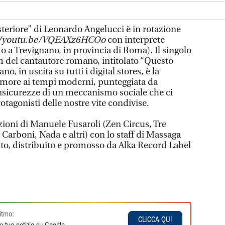
steriore” di Leonardo Angelucci è in rotazione
//youtu.be/VQEAXz6HCOo
con interprete
rato a Trevignano, in provincia di Roma). Il singolo
m del cantautore romano, intitolato “Questo
, in uscita su tutti i digital stores, è la
amore ai tempi moderni, punteggiata da
nsicurezze di un meccanismo sociale che ci
tagonisti delle nostre vite condivise.
azioni di Manuele Fusaroli (Zen Circus, Tre
 Carboni, Nada e altri) con lo staff di Massaga
to, distribuito e promosso da Alka Record Label
itmo:
CLICCA QUI