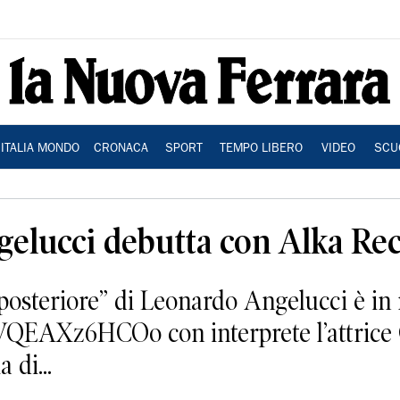
ITALIA MONDO
CRONACA
SPORT
TEMPO LIBERO
VIDEO
SCU
gelucci debutta con Alka Re
 posteriore” di Leonardo Angelucci è in 
/VQEAXz6HCOo con interprete l’attrice G
 di...