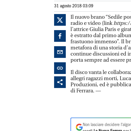
31 agosto 2018 03:09
Il nuovo brano “Sedile po
radio e video (link
https:
l’attrice Giulia Paris e gi
è estratto dal primo albu
frastuono immenso”. Il brano
metafora di una storia d’
continue discussioni ed i
porta sempre ad essere pro
Il disco vanta le collabor
allegri ragazzi morti, Luca
Produzioni, ed è pubblica
di Ferrara. —
Non lasciare decidere l'algor