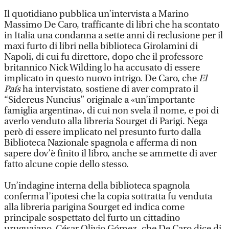
Il quotidiano pubblica un’intervista a Marino
Massimo De Caro, trafficante di libri che ha scontato
in Italia una condanna a sette anni di reclusione per il
maxi furto di libri nella biblioteca Girolamini di
Napoli, di cui fu direttore, dopo che il professore
britannico Nick Wilding lo ha accusato di essere
implicato in questo nuovo intrigo. De Caro, che
El
País
ha intervistato, sostiene di aver comprato il
“Sidereus Nuncius” originale a «un’importante
famiglia argentina», di cui non svela il nome, e poi di
averlo venduto alla libreria Sourget di Parigi. Nega
però di essere implicato nel presunto furto dalla
Biblioteca Nazionale spagnola e afferma di non
sapere dov’è finito il libro, anche se ammette di aver
fatto alcune copie dello stesso.
Un’indagine interna della biblioteca spagnola
conferma l’ipotesi che la copia sottratta fu venduta
alla libreria parigina Sourget ed indica come
principale sospettato del furto un cittadino
uruguaiano, César Olivio Gómez, che De Caro dice di