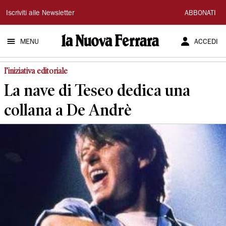
La
Iscriviti alle Newsletter
ABBONATI
Nuova
MENU
ACCEDI
Ferrara
l’iniziativa editoriale
La nave di Teseo dedica una
collana a De Andrè