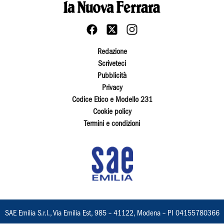
Redazione
Scriveteci
Pubblicità
Privacy
Codice Etico e Modello 231
Cookie policy
Termini e condizioni
SAE Emilia S.r.l., Via Emilia Est, 985 – 41122, Modena – PI 04155780366