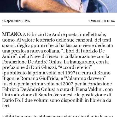
16 aprile 2021 03:02
1 MINUTI DI LETTURA
MILANO.
A Fabrizio De André poeta, intellettuale,
uomo. Al valore letterario delle sue canzoni, dei testi
sparsi, degli appunti che ci ha lasciato viene dedicata
una preziosa nuova collana, “I libri di Fabrizio De
André”, della Nave di Teseo in collaborazione con la
Fondazione De André Onlus. La inaugurano, con la
prefazione di Dori Ghezzi, “Accordi eretici”
(pubblicato la prima volta nel 1997) a cura di Bruno
Bigoni e Romano Giuffrida, e “Volammo davvero”
(uscito per la prima volta nel 2007 per la Fondazione
Fabrizio De André Onlus) a cura di Elena Valdini, con
l’introduzione di Sandro Veronesi e la postfazione di
Dario Fo. I due volumi sono disponibili in libreria da
ieri.
«Ebbi ben presto abbastanza chiaro che il mio lavoro