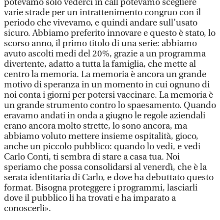
potevamo solo vederci in call potevamo scegliere
varie strade per un intrattenimento congruo con il
periodo che vivevamo, e quindi andare sull’usato
sicuro. Abbiamo preferito innovare e questo è stato, lo
scorso anno, il primo titolo di una serie: abbiamo
avuto ascolti medi del 20%, grazie a un programma
divertente, adatto a tutta la famiglia, che mette al
centro la memoria. La memoria è ancora un grande
motivo di speranza in un momento in cui ognuno di
noi conta i giorni per potersi vaccinare. La memoria è
un grande strumento contro lo spaesamento. Quando
eravamo andati in onda a giugno le regole aziendali
erano ancora molto strette, lo sono ancora, ma
abbiamo voluto mettere insieme ospitalità, gioco,
anche un piccolo pubblico: quando lo vedi, e vedi
Carlo Conti, ti sembra di stare a casa tua. Noi
speriamo che possa consolidarsi al venerdì, che è la
serata identitaria di Carlo, e dove ha debuttato questo
format. Bisogna proteggere i programmi, lasciarli
dove il pubblico li ha trovati e ha imparato a
conoscerli».