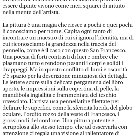
essere dipinte vivono come meri squarci di intuito
nella mente dell’artista.
La pittura è una magia che riesce a pochi e quei pochi
li conosciamo per nome. Capita ogni tanto di
incontrare un maestro di cui si ignora l’identità, ma di
cui riconosciamo la grandezza nella traccia del
pennello, come è il caso con questo San Francesco.
Una poesia di forti contrasti di luci e ombre che
plasmano tutto e rendono pesanti i corpi e solidi i
drappeggi. Ma in questo conflitto di lumi e oscurità
c’è spazio per la descrizione minuziosa dei dettagli.
Le lettere scure sulla delicata pergamena del libro
aperto, le impressioni sulla copertina di pelle, la
mandibola ingiallita e frammentata del teschio
rovesciato. L’artista usa pennellatine filettate per
definire le superfici, come la sfericità lucida del globo
oculare, l’ordito rozzo della veste di Francesco, i
grossi nodi del cordone. Una pittura potente e
scrupolosa allo stesso tempo, che ad osservarla con
attenzione ci regala una visione al rallentatore di