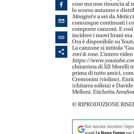
cose ma non rinuncia al 
lo scorso autunno e distri
Mongrel
e a sei da
Meticc
comunque continuati i con
comporre canzoni. E così
incidere i nuovi brani ma l
Ora è disponibile su Youtu
La canzone si intitola “Gu
rovi & rose
. L’intero video 
https://www.youtube.co
chitarrista di XII Morelli 
prima di tutto amici, co
Cremonini (violino), Enri
(chitarra solista) e Davide
Melloni. Etichetta AreaS
© RIPRODUZIONE RISE
Non lasciare decidere l'algor
scegli
La Nuova Ferrara
per l