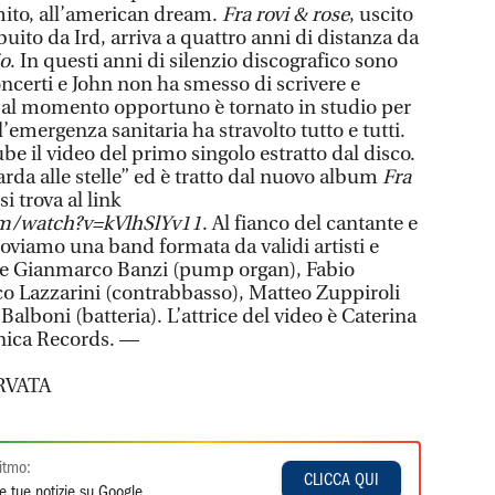
mito, all’american dream.
Fra rovi & rose
, uscito
buito da Ird, arriva a quattro anni di distanza da
io
. In questi anni di silenzio discografico sono
certi e John non ha smesso di scrivere e
 al momento opportuno è tornato in studio per
’emergenza sanitaria ha stravolto tutto e tutti.
be il video del primo singolo estratto dal disco.
arda alle stelle” ed è tratto dal nuovo album
Fra
si trova al link
m/watch?v=kVlhSlYv11
. Al fianco del cantante e
troviamo una band formata da validi artisti e
me Gianmarco Banzi (pump organ), Fabio
co Lazzarini (contrabbasso), Matteo Zuppiroli
 Balboni (batteria). L’attrice del video è Caterina
onica Records. —
RVATA
itmo:
CLICCA QUI
e tue notizie su Google