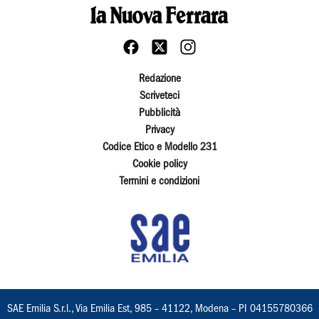
Redazione
Scriveteci
Pubblicità
Privacy
Codice Etico e Modello 231
Cookie policy
Termini e condizioni
SAE Emilia S.r.l., Via Emilia Est, 985 – 41122, Modena – PI 04155780366