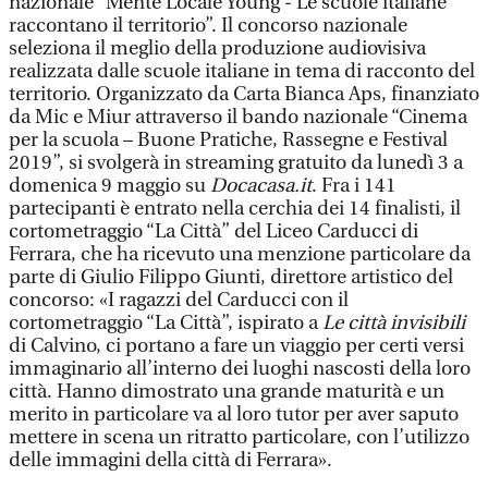
nazionale “Mente Locale Young - Le scuole italiane
raccontano il territorio”. Il concorso nazionale
seleziona il meglio della produzione audiovisiva
realizzata dalle scuole italiane in tema di racconto del
territorio. Organizzato da Carta Bianca Aps, finanziato
da Mic e Miur attraverso il bando nazionale “Cinema
per la scuola – Buone Pratiche, Rassegne e Festival
2019”, si svolgerà in streaming gratuito da lunedì 3 a
domenica 9 maggio su
Docacasa.it
. Fra i 141
partecipanti è entrato nella cerchia dei 14 finalisti, il
cortometraggio “La Città” del Liceo Carducci di
Ferrara, che ha ricevuto una menzione particolare da
parte di Giulio Filippo Giunti, direttore artistico del
concorso: «I ragazzi del Carducci con il
cortometraggio “La Città”, ispirato a
Le città invisibili
di Calvino, ci portano a fare un viaggio per certi versi
immaginario all’interno dei luoghi nascosti della loro
città. Hanno dimostrato una grande maturità e un
merito in particolare va al loro tutor per aver saputo
mettere in scena un ritratto particolare, con l’utilizzo
delle immagini della città di Ferrara».