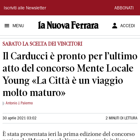
La
Iscriviti alle Newsletter
ABBONATI
Nuova
MENU
ACCEDI
Ferrara
SABATO LA SCELTA DEI VINCITORI
Il Carducci è pronto per l’ultimo
atto del concorso Mente Locale
Young «La Città è un viaggio
molto maturo»
Antonio J. Palermo
30 aprile 2021 03:02
2 MINUTI DI LETTURA
È stata presentata ieri la prima edizione del concorso