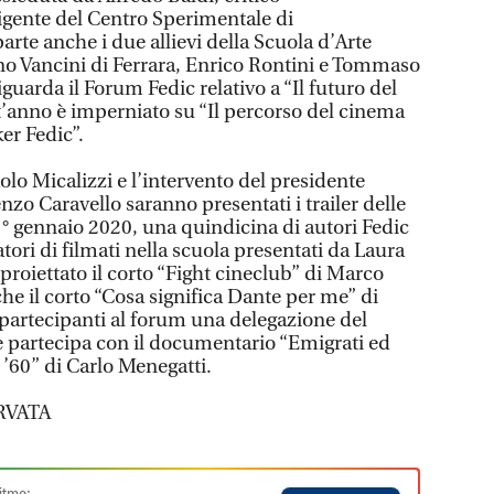
igente del Centro Sperimentale di
rte anche i due allievi della Scuola d’Arte
no Vancini di Ferrara, Enrico Rontini e Tommaso
riguarda il Forum Fedic relativo a “Il futuro del
’anno è imperniato su “Il percorso del cinema
er Fedic”.
lo Micalizzi e l’intervento del presidente
nzo Caravello saranno presentati i trailer delle
 1° gennaio 2020, una quindicina di autori Fedic
tori di filmati nella scuola presentati da Laura
 proiettato il corto “Fight cineclub” di Marco
e il corto “Cosa significa Dante per me” di
 partecipanti al forum una delegazione del
e partecipa con il documentario “Emigrati ed
 ’60” di Carlo Menegatti.
RVATA