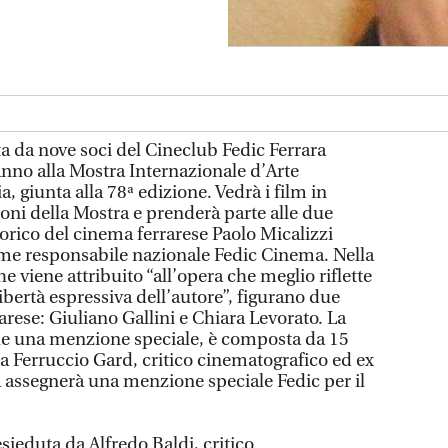
 da nove soci del Cineclub Fedic Ferrara
nno alla Mostra Internazionale d’Arte
, giunta alla 78ª edizione. Vedrà i film in
ioni della Mostra e prenderà parte alle due
 storico del cinema ferrarese Paolo Micalizzi
ome responsabile nazionale Fedic Cinema. Nella
e viene attribuito “all’opera che meglio riflette
libertà espressiva dell’autore”, figurano due
rese: Giuliano Gallini e Chiara Levorato. La
che una menzione speciale, è composta da 15
a Ferruccio Gard, critico cinematografico ed ex
ia assegnerà una menzione speciale Fedic per il
esieduta da Alfredo Baldi, critico