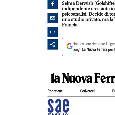
Selma Derwish (Golshifteh
indipendente cresciuta ins
psicoanalisi. Decide di tor
uno studio privato, ma la
Francia.
Non lasciare decidere l'algor
scegli
La Nuova Ferrara
per l
Redazione
Scriveteci
P