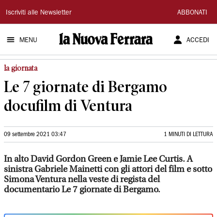
La
Iscriviti alle Newsletter
ABBONATI
Nuova
MENU
ACCEDI
Ferrara
la giornata
Le 7 giornate di Bergamo
docufilm di Ventura
09 settembre 2021 03:47
1 MINUTI DI LETTURA
In alto David Gordon Green e Jamie Lee Curtis. A
sinistra Gabriele Mainetti con gli attori del film e sotto
Simona Ventura nella veste di regista del
documentario Le 7 giornate di Bergamo.