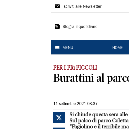
La
Iscriviti alle Newsletter
Nuova
Ferrara
Sfoglia il quotidiano
MENU
HOME
PER I PIù PICCOLI
Burattini al par
11 settembre 2021 03:37
Si chiude questa sera alle
Sul palco di parco Coletta 
“Fagiolino e il terribile 