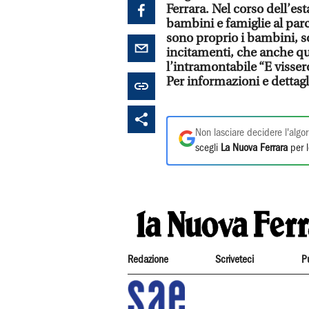
Ferrara. Nel corso dell’es
bambini e famiglie al parc
sono proprio i bambini, so
incitamenti, che anche qu
l’intramontabile “E vissero
Per informazioni e dettag
Non lasciare decidere l'algor
scegli
La Nuova Ferrara
per l
Redazione
Scriveteci
P