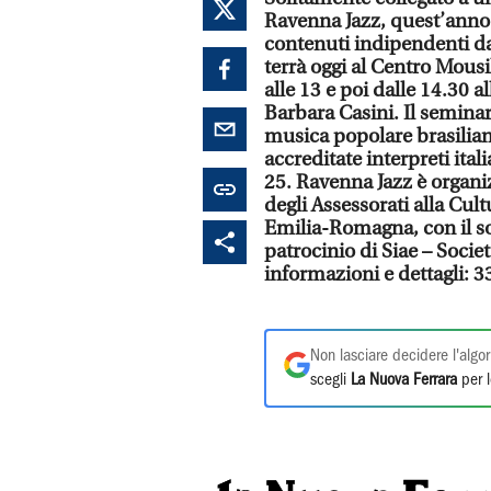
Ravenna Jazz, quest’anno 
contenuti indipendenti da q
terrà oggi al Centro Mous
alle 13 e poi dalle 14.30 al
Barbara Casini. Il seminari
musica popolare brasiliana
accreditate interpreti ita
25. Ravenna Jazz è organi
degli Assessorati alla Cu
Emilia-Romagna, con il sos
patrocinio di Siae – Societ
informazioni e dettagli: 
Non lasciare decidere l'algor
scegli
La Nuova Ferrara
per l