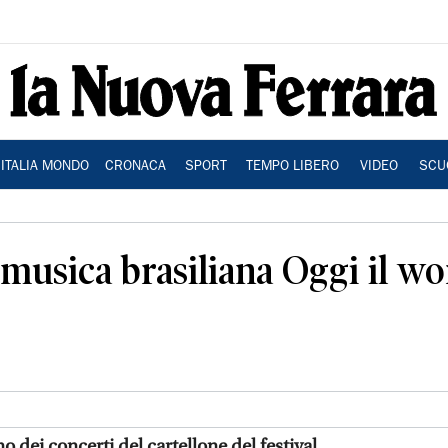
ITALIA MONDO
CRONACA
SPORT
TEMPO LIBERO
VIDEO
SCU
a musica brasiliana Oggi il w
o dei concerti del cartellone del festival