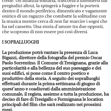
crede. Un’infanzia solitaria, trascorsa a difendersi dai
pregiudizi altrui, la spingerà a fuggire e la porterà
dentro il mondo periferico, dimenticato e vagamente
onirico di un ragazzo che combatte la solitudine con
la musica mentre cerca di non far marcire i sogni che
ha nel cassetto. Una storia d’amore tra due opposti,
che scoprono di non essere poi così diversi.
I SOPRALLUOGHI
La produzione potrà vantare la presenza di Luca
Bigazzi, direttore della fotografia del premio Oscar
Paolo Sorrentino. Il Comune di Tresignana, grazie alla
particolarità e alla bellezza del suo paesaggio e dei
suoi edifici, si pone come il centro poetico e
produttivo della storia. A seguito dei sopralluoghi
effettuati durante la prima settimana di giugno di
quest’anno e coadiuvati dalla amministrazione
comunale, il regista, assieme a tutta la produzione, ha
deciso di fare di Tresigallo e Formignana le location
principali del film che sarà realizzato nei prossimi
mesi.