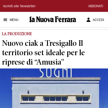
La
Iscriviti alle Newsletter
ABBONATI
Nuova
MENU
ACCEDI
Ferrara
LA PRODUZIONE
Nuovo ciak a Tresigallo Il
territorio set ideale per le
riprese di “Amusia”