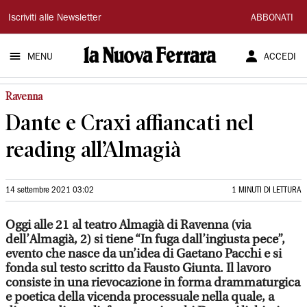
La
Iscriviti alle Newsletter
ABBONATI
Nuova
MENU
ACCEDI
Ferrara
Ravenna
Dante e Craxi affiancati nel
reading all’Almagià
14 settembre 2021 03:02
1 MINUTI DI LETTURA
Oggi alle 21 al teatro Almagià di Ravenna (via
dell’Almagià, 2) si tiene “In fuga dall’ingiusta pece”,
evento che nasce da un’idea di Gaetano Pacchi e si
fonda sul testo scritto da Fausto Giunta. Il lavoro
consiste in una rievocazione in forma drammaturgica
e poetica della vicenda processuale nella quale, a