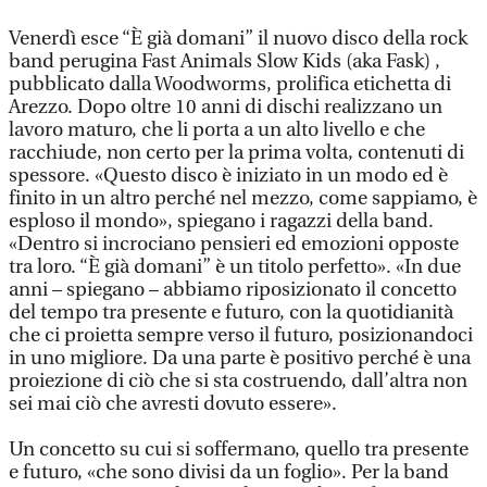
Venerdì esce “È già domani” il nuovo disco della rock
band perugina Fast Animals Slow Kids (aka Fask) ,
pubblicato dalla Woodworms, prolifica etichetta di
Arezzo. Dopo oltre 10 anni di dischi realizzano un
lavoro maturo, che li porta a un alto livello e che
racchiude, non certo per la prima volta, contenuti di
spessore. «Questo disco è iniziato in un modo ed è
finito in un altro perché nel mezzo, come sappiamo, è
esploso il mondo», spiegano i ragazzi della band.
«Dentro si incrociano pensieri ed emozioni opposte
tra loro. “È già domani” è un titolo perfetto». «In due
anni – spiegano – abbiamo riposizionato il concetto
del tempo tra presente e futuro, con la quotidianità
che ci proietta sempre verso il futuro, posizionandoci
in uno migliore. Da una parte è positivo perché è una
proiezione di ciò che si sta costruendo, dall’altra non
sei mai ciò che avresti dovuto essere».
Un concetto su cui si soffermano, quello tra presente
e futuro, «che sono divisi da un foglio». Per la band