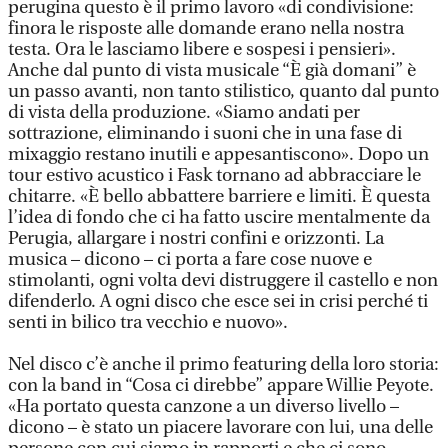
perugina questo è il primo lavoro «di condivisione:
finora le risposte alle domande erano nella nostra
testa. Ora le lasciamo libere e sospesi i pensieri».
Anche dal punto di vista musicale “È già domani” è
un passo avanti, non tanto stilistico, quanto dal punto
di vista della produzione. «Siamo andati per
sottrazione, eliminando i suoni che in una fase di
mixaggio restano inutili e appesantiscono». Dopo un
tour estivo acustico i Fask tornano ad abbracciare le
chitarre. «È bello abbattere barriere e limiti. È questa
l’idea di fondo che ci ha fatto uscire mentalmente da
Perugia, allargare i nostri confini e orizzonti. La
musica – dicono – ci porta a fare cose nuove e
stimolanti, ogni volta devi distruggere il castello e non
difenderlo. A ogni disco che esce sei in crisi perché ti
senti in bilico tra vecchio e nuovo».
Nel disco c’è anche il primo featuring della loro storia:
con la band in “Cosa ci direbbe” appare Willie Peyote.
«Ha portato questa canzone a un diverso livello –
dicono – è stato un piacere lavorare con lui, una delle