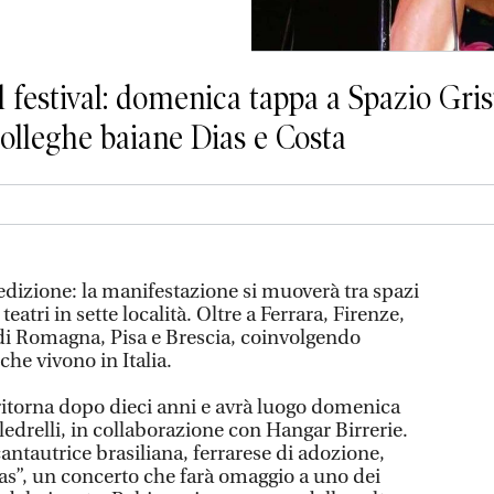
 il festival: domenica tappa a Spazio Gri
 colleghe baiane Dias e Costa
IX edizione: la manifestazione si muoverà tra spazi
teatri in sette località. Oltre a Ferrara, Firenze,
di Romagna, Pisa e Brescia, coinvolgendo
 che vivono in Italia.
al ritorna dopo dieci anni e avrà luogo domenica
oledrelli, in collaborazione con Hangar Birrerie.
 cantautrice brasiliana, ferrarese di adozione,
as”, un concerto che farà omaggio a uno dei