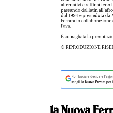
alternativi e raffinati con
passando dal latin all’af
dal 1994 e presieduta da 
Ferrara in collaborazione c
Fava.
È consigliata la prenotaz
© RIPRODUZIONE RISE
Non lasciare decidere l'algor
scegli
La Nuova Ferrara
per l