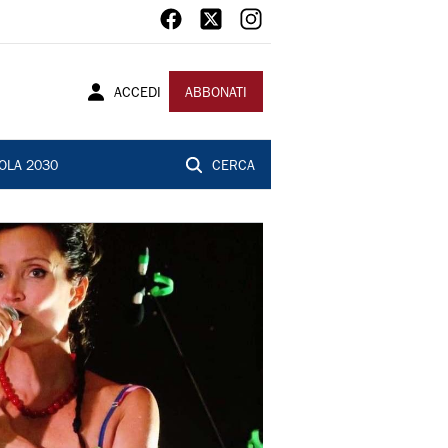
ACCEDI
ABBONATI
OLA 2030
CERCA