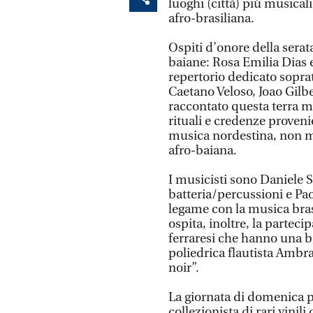
luoghi (città) più musical
afro-brasiliana.
Ospiti d’onore della serat
baiane: Rosa Emilia Dias e
repertorio dedicato soprat
Caetano Veloso, Joao Gil
raccontato questa terra ma
rituali e credenze proven
musica nordestina, non ma
afro-baiana.
I musicisti sono Daniele S
batteria/percussioni e Pa
legame con la musica bras
ospita, inoltre, la partec
ferraresi che hanno una be
poliedrica flautista Ambra
noir”.
La giornata di domenica p
collezionista di rari vinili