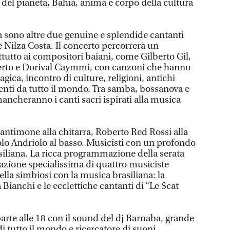
i del pianeta, Bahia, anima e corpo della cultura
a sono altre due genuine e splendide cantanti
 Nilza Costa. Il concerto percorrerà un
tutto ai compositori baiani, come Gilberto Gil,
berto e Dorival Caymmi, con canzoni che hanno
gica, incontro di culture, religioni, antichi
ienti da tutto il mondo. Tra samba, bossanova e
ncheranno i canti sacri ispirati alla musica
antimone alla chitarra, Roberto Red Rossi alla
olo Andriolo al basso. Musicisti con un profondo
iliana. La ricca programmazione della serata
ipazione specialissima di quattro musiciste
lla simbiosi con la musica brasiliana: la
 Bianchi e le ecclettiche cantanti di “Le Scat
arte alle 18 con il sound del dj Barnaba, grande
 di tutto il mondo e ricercatore di suoni