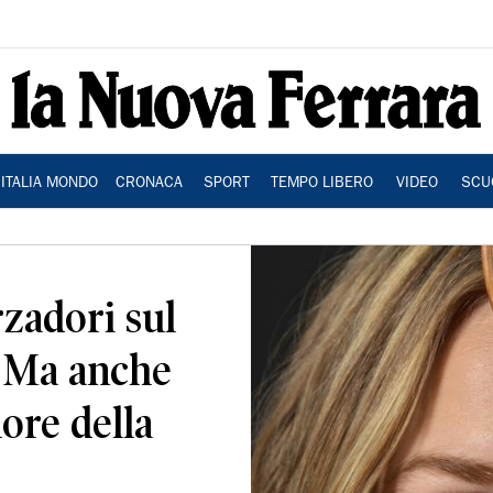
ITALIA MONDO
CRONACA
SPORT
TEMPO LIBERO
VIDEO
SCU
rzadori sul
o Ma anche
ore della