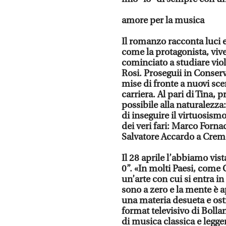
amore per la musica
Il romanzo racconta luci 
come la protagonista, vive
cominciato a studiare vio
Rosi. Proseguii in Conserv
mise di fronte a nuovi sc
carriera. Al pari di Tina, 
possibile alla naturalezza
di inseguire il virtuosism
dei veri fari: Marco Fornac
Salvatore Accardo a Crem
Il 28 aprile l’abbiamo vis
0”. «In molti Paesi, come
un’arte con cui si entra i
sono a zero e la mente è 
una materia desueta e osti
format televisivo di Bolla
di musica classica e legge