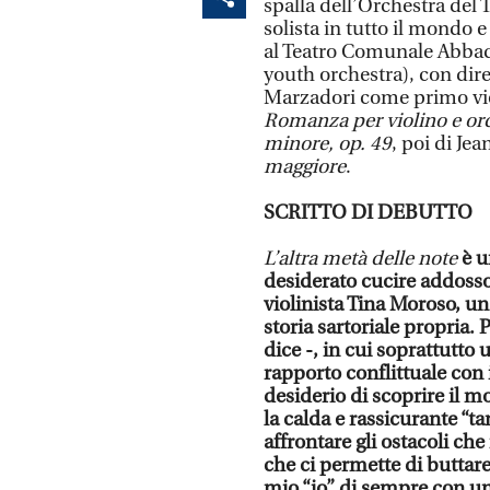
spalla dell’Orchestra del T
solista in tutto il mondo 
al Teatro Comunale Abbad
youth orchestra), con dir
Marzadori come primo vio
Romanza per violino e orc
minore, op. 49
, poi di Jea
maggiore
.
SCRITTO DI DEBUTTO
L’altra metà delle note
è u
desiderato cucire addosso 
violinista Tina Moroso, un
storia sartoriale propria. 
dice -, in cui soprattutto 
rapporto conflittuale con i
desiderio di scoprire il m
la calda e rassicurante “ta
affrontare gli ostacoli che
che ci permette di buttare i
mio “io” di sempre con u