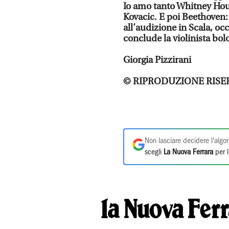
Io amo tanto Whitney Hou
Kovacic. E poi Beethoven:
all’audizione in Scala, o
conclude la violinista bol
Giorgia Pizzirani
© RIPRODUZIONE RISE
Non lasciare decidere l'algor
scegli
La Nuova Ferrara
per l