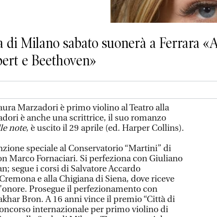
la di Milano sabato suonerà a Ferrara 
bert e Beethoven»
ura Marzadori è primo violino al Teatro alla
dori è anche una scrittrice, il suo romanzo
lle note
, è uscito il 29 aprile (ed. Harper Collins).
ione speciale al Conservatorio “Martini” di
on Marco Fornaciari. Si perfeziona con Giuliano
; segue i corsi di Salvatore Accardo
 Cremona e alla Chigiana di Siena, dove riceve
d’onore. Prosegue il perfezionamento con
Zakhar Bron. A 16 anni vince il premio “Città di
 Concorso internazionale per primo violino di