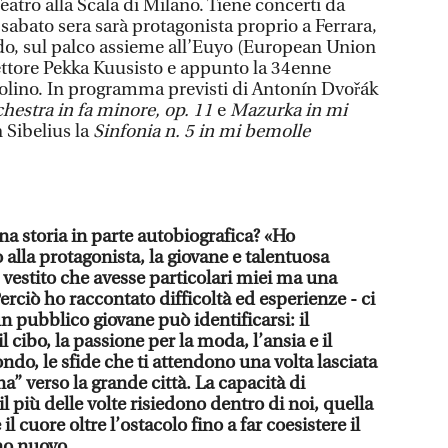
eatro alla Scala di Milano. Tiene concerti da
e sabato sera sarà protagonista proprio a Ferrara,
o, sul palco assieme all’Euyo (European Union
ettore Pekka Kuusisto e appunto la 34enne
lino. In programma previsti di Antonín Dvořák
hestra in fa minore, op. 11
e
Mazurka in mi
n Sibelius la
Sinfonia n. 5 in mi bemolle
na storia in parte autobiografica? «Ho
alla protagonista, la giovane e talentuosa
 vestito che avesse particolari miei ma una
Perciò ho raccontato difficoltà ed esperienze - ci
un pubblico giovane può identificarsi: il
l cibo, la passione per la moda, l’ansia e il
ondo, le sfide che ti attendono una volta lasciata
na” verso la grande città. La capacità di
 il più delle volte risiedono dentro di noi, quella
l cuore oltre l’ostacolo fino a far coesistere il
no nuovo.