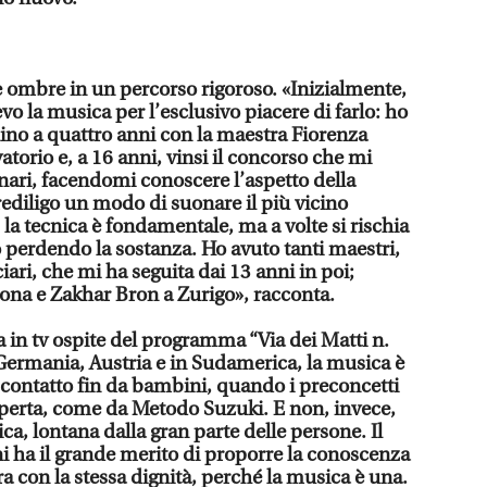
e ombre in un percorso rigoroso. «Inizialmente,
vo la musica per l’esclusivo piacere di farlo: ho
lino a quattro anni con la maestra Fiorenza
atorio e, a 16 anni, vinsi il concorso che mi
enari, facendomi conoscere l’aspetto della
prediligo un modo di suonare il più vicino
: la tecnica è fondamentale, ma a volte si rischia
o perdendo la sostanza. Ho avuto tanti maestri,
iari, che mi ha seguita dai 13 anni in poi;
ona e Zakhar Bron a Zurigo», racconta.
ta in tv ospite del programma “Via dei Matti n.
 Germania, Austria e in Sudamerica, la musica è
n contatto fin da bambini, quando i preconcetti
aperta, come da Metodo Suzuki. E non, invece,
ca, lontana dalla gran parte delle persone. Il
ni ha il grande merito di proporre la conoscenza
ra con la stessa dignità, perché la musica è una.