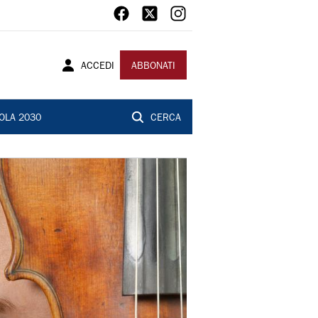
ACCEDI
ABBONATI
OLA 2030
CERCA