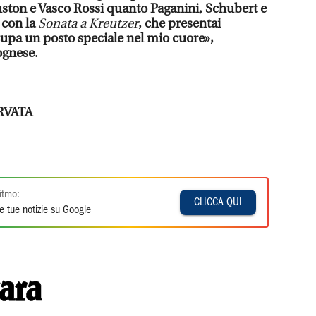
ston e Vasco Rossi quanto Paganini, Schubert e
 con la
Sonata a Kreutzer
, che presentai
ccupa un posto speciale nel mio cuore»,
ognese.
RVATA
itmo:
CLICCA QUI
e tue notizie su Google