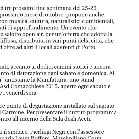
i tre prossimi fine settimana del 25-26
l prossimo mese di ottobre, propone anche
 musica, cultura, naturalistici e ambientali,
enti di approfondimento. Un evento che
salotto open air, per un’offerta che adotta la
ffusa, distribuita in vari punti della città, che
 oltre ad altri 4 locali aderenti di Porto
ati, accanto ai dodici camini storici e ancora
unto di ristorazione ogni sabato e domenica. Al
i” antistante la Manifattura, uno stand
’Asd Comacchiese 2015, aperto ogni sabato e
 i venerdì sera.
ore punto di degustazione installato sul sagrato
el Carmine. Per presentare il nutrito programma
ntro all’interno della Sala degli Aceti.
 il sindaco, Pierluigi Negri con l’assessore
onaria Laura Ruffoni, Massimiliano Costa,