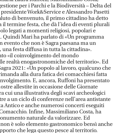
estione per i Parchi e la Biodiversità – Delta del
 presidente Work&Service e Alessandro Pasetti
luto di benvenuto, il primo cittadino ha detto
 il termine festa, che dà l’idea di eventi plurali
olo legati a momenti religiosi, popolari e
ra. Quindi Mari ha parlato di «Un programma
 un evento che non è Sagra paesana ma un
na festa diffusa in tutta la cittadina».
ato «il coinvolgimento del mondo
le realtà enogastronomiche del territorio». Ed
a Sagra 2021: «Un popolo al lavoro, qualcuno che
 rimanda alla dura fatica dei comacchiesi fatta
involgimento. E, ancora, Ruffoni ha presentato
stre allestite in occasione delle Giornate
a cui una illustrativa degli scavi archeologici
tre a un ciclo di conferenze nell’area antistante
ta Antico e anche numerosi concerti eseguiti
 Comacchio. Infine, Massimiliano Costa, ha
monumento naturale da valorizzare. Ed
a non è solo elemento gastronomico bensì anche
apporto che lega questo pesce al territorio.