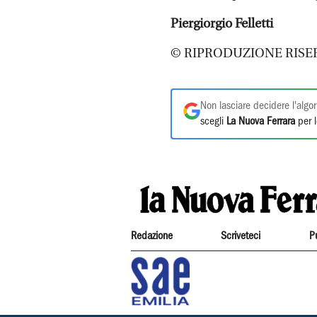
Piergiorgio Felletti
© RIPRODUZIONE RISE
Non lasciare decidere l'algor
scegli
La Nuova Ferrara
per l
Redazione
Scriveteci
P