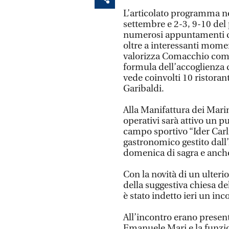
L’articolato programma ne
settembre e 2-3, 9-10 de
numerosi appuntamenti con
oltre a interessanti mom
valorizza Comacchio come 
formula dell’accoglienza di
vede coinvolti 10 ristoranti
Garibaldi.
Alla Manifattura dei Marin
operativi sarà attivo un p
campo sportivo “Ider Carl
gastronomico gestito dall
domenica di sagra e anche
Con la novità di un ulteri
della suggestiva chiesa d
è stato indetto ieri un inco
All’incontro erano presenti
Emanuele Mari e la funzi