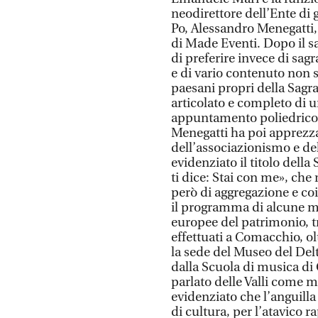
neodirettore dell’Ente di g
Po, Alessandro Menegatti,
di Made Eventi. Dopo il sa
di preferire invece di sagra
e di vario contenuto non s
paesani propri della Sag
articolato e completo di
appuntamento poliedrico, u
Menegatti ha poi apprezz
dell’associazionismo e del
evidenziato il titolo dell
ti dice: Stai con me», che
però di aggregazione e co
il programma di alcune mo
europee del patrimonio, tr
effettuati a Comacchio, ol
la sede del Museo del Del
dalla Scuola di musica di
parlato delle Valli come 
evidenziato che l’anguill
di cultura, per l’atavico r