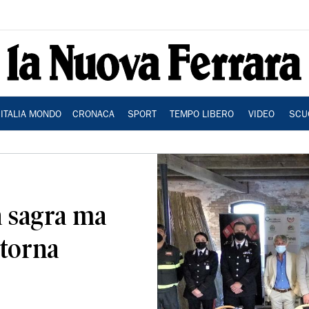
ITALIA MONDO
CRONACA
SPORT
TEMPO LIBERO
VIDEO
SCU
 sagra ma
 torna