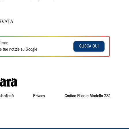
RVATA
itmo:
CLICCA QUI
e tue notizie su Google
ubblicità
Privacy
Codice Etico e Modello 231