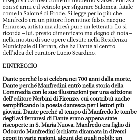
inseguiva da mesi come un moderno stalker. Portava
con sé armi e il vetriolo per sfigurare Salomea, fatale
come la Salomé di Erode. Si legge per lo più che
Manfredo era un pittore fiorentino: falso, nacque
ferrarese, artista ma altresì pure un letterato. Lo si
ricorda – lui, presto dimenticato ma degno di nota –
nella mostra di sue opere allestite nella Residenza
Municipale di Ferrara, che ha Dante al centro
dell’idea del curatore Lucio Scardino.
L’INTRECCIO
Dante perché lo si celebra nei 700 anni dalla morte,
Dante perché Manfredini entrò nella storia della
Commedia con le sue illustrazioni per una edizione
dell’editore Nerbini di Firenze, cui contribuì anche
semplificando la poesia dantesca per i lettori più
giovani, Dante perché al tempo di Manfredo le tombe
degli avi ferraresi di Dante erano appena state
riscoperte in S. Maria Nuova. Manfredo era figlio di
Odoardo Manfredini (schiatta diramata in diversi
ceppi in varie regioni, alcuni dei quali nobili: un