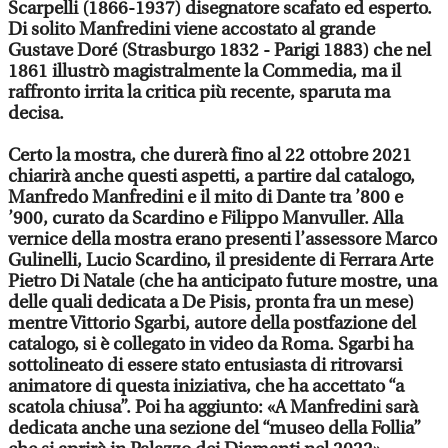
Scarpelli (1866-1937) disegnatore scafato ed esperto.
Di solito Manfredini viene accostato al grande
Gustave Doré (Strasburgo 1832 - Parigi 1883) che nel
1861 illustrò magistralmente la Commedia, ma il
raffronto irrita la critica più recente, sparuta ma
decisa.
Certo la mostra, che durerà fino al 22 ottobre 2021
chiarirà anche questi aspetti, a partire dal catalogo,
Manfredo Manfredini e il mito di Dante tra ’800 e
’900, curato da Scardino e Filippo Manvuller. Alla
vernice della mostra erano presenti l’assessore Marco
Gulinelli, Lucio Scardino, il presidente di Ferrara Arte
Pietro Di Natale (che ha anticipato future mostre, una
delle quali dedicata a De Pisis, pronta fra un mese)
mentre Vittorio Sgarbi, autore della postfazione del
catalogo, si è collegato in video da Roma. Sgarbi ha
sottolineato di essere stato entusiasta di ritrovarsi
animatore di questa iniziativa, che ha accettato “a
scatola chiusa”. Poi ha aggiunto: «A Manfredini sarà
dedicata anche una sezione del “museo della Follia”