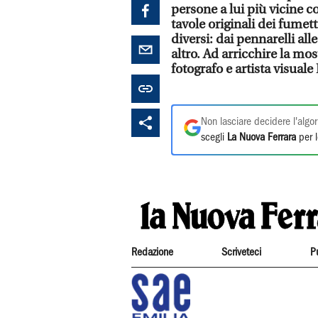
persone a lui più vicine com
tavole originali dei fumett
diversi: dai pennarelli all
altro. Ad arricchire la m
fotografo e artista visual
Non lasciare decidere l'algor
scegli
La Nuova Ferrara
per l
Redazione
Scriveteci
P