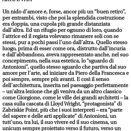
Un nido d’amore e, forse, ancor più un “buen retiro”,
per entrambi, visto che poi la splendida costruzione
era doppia, una cupola più grande distanziata
dall’altra. Ed un rifugio per ognuno di loro, quando
l’attrice ed il regista volevano rimanere soli con se
stessi, pur a pochi passi l’uno dall’altra. Quello stesso
luogo, prima di esser come ora, distrutto dall’incuria
e dall’abbandono, aveva rappresentato anche, nel suo
concepimento, nella sua estetica, lo “sguardo di
Antonioni”, quello stesso sguardo che partiva dal suo
amore per l’arte, ad iniziare da Piero della Francesca e
poi sempre, sempre più avanti. E così il senso
dell’architettura, inserita nel paesaggio perfettamente
– un’altra lezione che gli veniva da un altro classico
come Giorgione, come le ville dei grandi architetti – la
casa sulla cascata di Lloyd Wright, “protagonista” di
Zabriskie Point, più che i suoi interpreti – era “parte
del sapere e delle arti applicate” di Antonioni, un
tutt’uno, tra lui, il suo vivere ed il suo cinema, un
unicum sempre proiettato verso il futuro, verso un