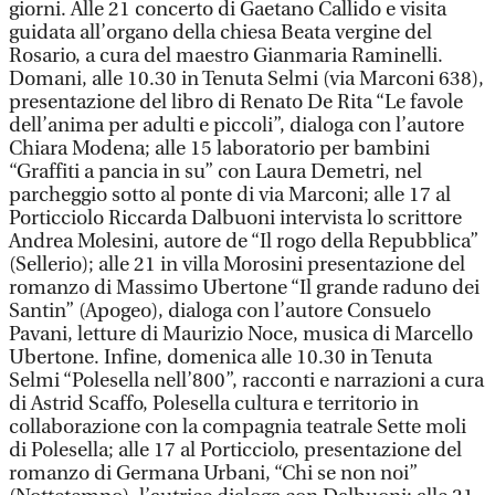
giorni. Alle 21 concerto di Gaetano Callido e visita
guidata all’organo della chiesa Beata vergine del
Rosario, a cura del maestro Gianmaria Raminelli.
Domani, alle 10.30 in Tenuta Selmi (via Marconi 638),
presentazione del libro di Renato De Rita “Le favole
dell’anima per adulti e piccoli”, dialoga con l’autore
Chiara Modena; alle 15 laboratorio per bambini
“Graffiti a pancia in su” con Laura Demetri, nel
parcheggio sotto al ponte di via Marconi; alle 17 al
Porticciolo Riccarda Dalbuoni intervista lo scrittore
Andrea Molesini, autore de “Il rogo della Repubblica”
(Sellerio); alle 21 in villa Morosini presentazione del
romanzo di Massimo Ubertone “Il grande raduno dei
Santin” (Apogeo), dialoga con l’autore Consuelo
Pavani, letture di Maurizio Noce, musica di Marcello
Ubertone. Infine, domenica alle 10.30 in Tenuta
Selmi “Polesella nell’800”, racconti e narrazioni a cura
di Astrid Scaffo, Polesella cultura e territorio in
collaborazione con la compagnia teatrale Sette moli
di Polesella; alle 17 al Porticciolo, presentazione del
romanzo di Germana Urbani, “Chi se non noi”