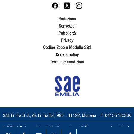
Redazione
Scriveteci
Pubblicità
Privacy
Codice Etico e Modello 231
Cookie policy
Termini e condizioni
SAE Emilia S.r.l., Via Emilia Est, 985 – 41122, Modena – PI 04155780366
I diritti delle immagini e dei testi sono riservati. È espressamente vietata la