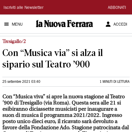
La
Iscriviti alle Newsletter
ABBONATI
Nuova
MENU
ACCEDI
Ferrara
Tresigallo/2
Con “Musica via” si alza il
sipario sul Teatro ’900
25 settembre 2021 03:40
1 MINUTI DI LETTURA
Con “Musica viva” si apre la nuova stagione al Teatro
’900 di Tresigallo (via Roma). Questa sera alle 21 si
esibiranno diciassette musicisti per inaugurare a
suon di musica il programma 2021/2022. Ingresso
posto unico dieci euro, il ricavato sarà devoluto a
favore della Fondazione Ado. Stagione patrocinata dal