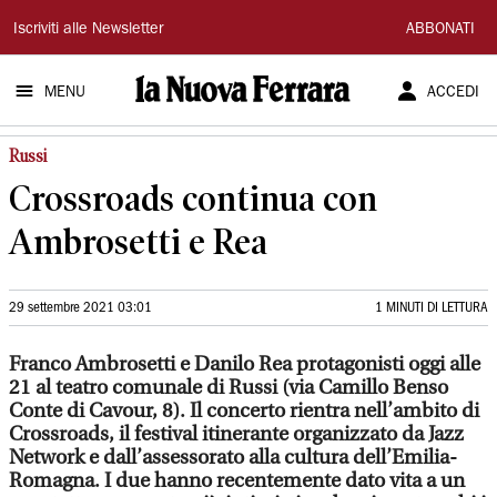
La
Iscriviti alle Newsletter
ABBONATI
Nuova
MENU
ACCEDI
Ferrara
Russi
Crossroads continua con
Ambrosetti e Rea
29 settembre 2021 03:01
1 MINUTI DI LETTURA
Franco Ambrosetti e Danilo Rea protagonisti oggi alle
21 al teatro comunale di Russi (via Camillo Benso
Conte di Cavour, 8). Il concerto rientra nell’ambito di
Crossroads, il festival itinerante organizzato da Jazz
Network e dall’assessorato alla cultura dell’Emilia-
Romagna. I due hanno recentemente dato vita a un