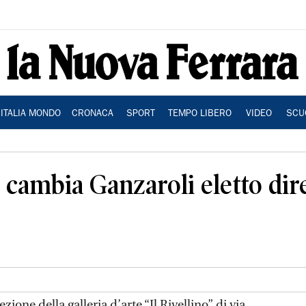
ITALIA MONDO
CRONACA
SPORT
TEMPO LIBERO
VIDEO
SCU
e cambia Ganzaroli eletto dir
zione della galleria d’arte “Il Rivellino” di via