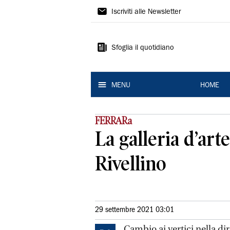
La
Iscriviti alle Newsletter
Nuova
Ferrara
Sfoglia il quotidiano
MENU
HOME
FERRARa
La galleria d’art
Rivellino
29 settembre 2021 03:01
Cambio ai vertici nella dire