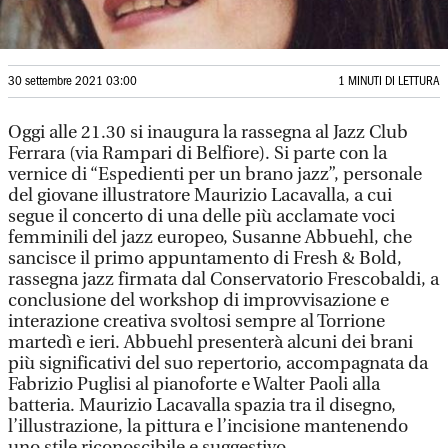
30 settembre 2021 03:00
1 MINUTI DI LETTURA
Oggi alle 21.30 si inaugura la rassegna al Jazz Club
Ferrara (via Rampari di Belfiore). Si parte con la
vernice di “Espedienti per un brano jazz”, personale
del giovane illustratore Maurizio Lacavalla, a cui
segue il concerto di una delle più acclamate voci
femminili del jazz europeo, Susanne Abbuehl, che
sancisce il primo appuntamento di Fresh & Bold,
rassegna jazz firmata dal Conservatorio Frescobaldi, a
conclusione del workshop di improvvisazione e
interazione creativa svoltosi sempre al Torrione
martedì e ieri. Abbuehl presenterà alcuni dei brani
più significativi del suo repertorio, accompagnata da
Fabrizio Puglisi al pianoforte e Walter Paoli alla
batteria. Maurizio Lacavalla spazia tra il disegno,
l’illustrazione, la pittura e l’incisione mantenendo
uno stile riconoscibile e suggestivo.