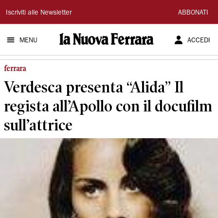
La
Iscriviti alle Newsletter
ABBONATI
Nuova
MENU
ACCEDI
Ferrara
ferrara
Verdesca presenta “Alida” Il
regista all’Apollo con il docufilm
sull’attrice