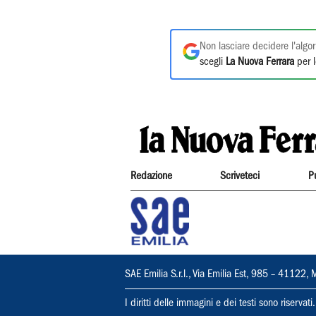
Non lasciare decidere l'algor
scegli
La Nuova Ferrara
per l
Redazione
Scriveteci
P
SAE Emilia S.r.l., Via Emilia Est, 985 – 411
I diritti delle immagini e dei testi sono riserva