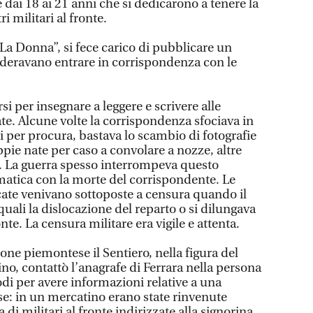
e dai 18 ai 21 anni che si dedicarono a tenere la
 militari al fronte.
La Donna”, si fece carico di pubblicare un
sideravano entrare in corrispondenza con le
si per insegnare a leggere e scrivere alle
ate. Alcune volte la corrispondenza sfociava in
per procura, bastava lo scambio di fotografie
pie nate per caso a convolare a nozze, altre
la. La guerra spesso interrompeva questo
atica con la morte del corrispondente. Le
ate venivano sottoposte a censura quando il
quali la dislocazione del reparto o si dilungava
onte. La censura militare era vigile e attenta.
ione piemontese il Sentiero, nella figura del
o, contattò l’anagrafe di Ferrara nella persona
di per avere informazioni relative a una
se: in un mercatino erano state rinvenute
 di militari al fronte indirizzate alla signorina