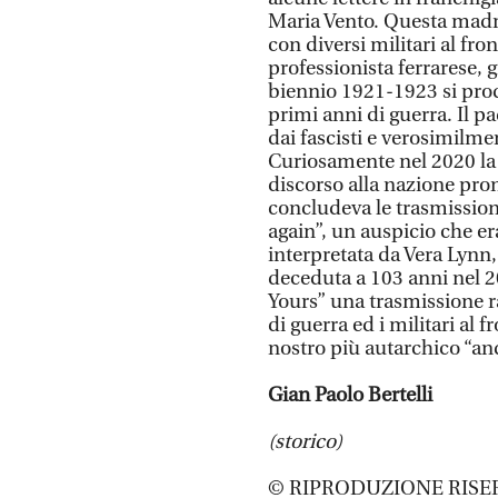
Maria Vento. Questa madr
con diversi militari al fro
professionista ferrarese,
biennio 1921-1923 si prodi
primi anni di guerra. Il p
dai fascisti e verosimilme
Curiosamente nel 2020 la r
discorso alla nazione pro
concludeva le trasmissioni
again”, un auspicio che e
interpretata da Vera Lynn,
deceduta a 103 anni nel 20
Yours” una trasmissione r
di guerra ed i militari al 
nostro più autarchico “an
Gian Paolo Bertelli
(storico)
© RIPRODUZIONE RISE