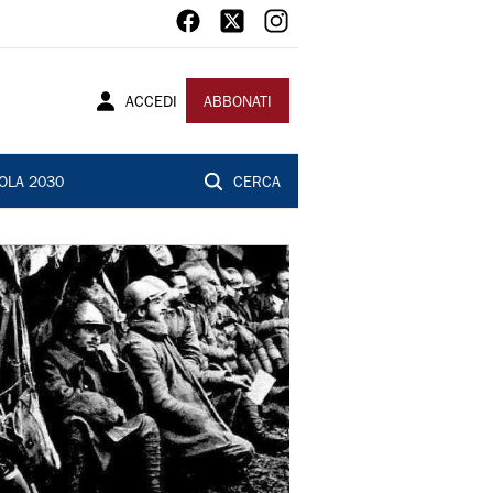
ACCEDI
ABBONATI
OLA 2030
CERCA