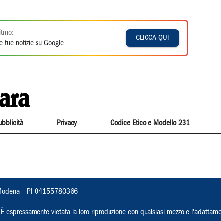
itmo:
CLICCA QUI
e tue notizie su Google
ubblicità
Privacy
Codice Etico e Modello 231
22, Modena – PI 04155780366
ti. È espressamente vietata la loro riproduzione con qualsiasi mezzo e l'adattame