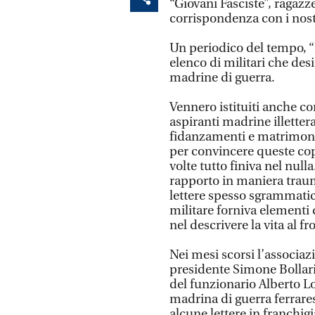
“Giovani Fasciste”, ragazz
corrispondenza con i nostri
Un periodico del tempo, “
elenco di militari che de
madrine di guerra.
Vennero istituiti anche cor
aspiranti madrine illetter
fidanzamenti e matrimoni 
per convincere queste cop
volte tutto finiva nel nul
rapporto in maniera traum
lettere spesso sgrammatic
militare forniva elementi 
nel descrivere la vita al fr
Nei mesi scorsi l’associaz
presidente Simone Bollarin
del funzionario Alberto Lo
madrina di guerra ferrare
alcune lettere in franchigia