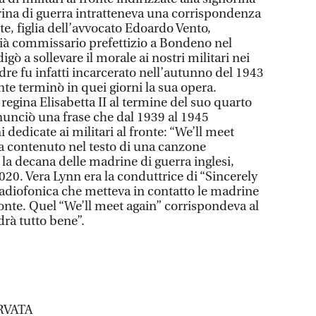
ina di guerra intratteneva una corrispondenza
nte, figlia dell’avvocato Edoardo Vento,
 già commissario prefettizio a Bondeno nel
gò a sollevare il morale ai nostri militari nei
adre fu infatti incarcerato nell’autunno del 1943
nte terminò in quei giorni la sua opera.
egina Elisabetta II al termine del suo quarto
nunciò una frase che dal 1939 al 1945
 dedicate ai militari al fronte: “We’ll meet
ra contenuto nel testo di una canzone
 la decana delle madrine di guerra inglesi,
20. Vera Lynn era la conduttrice di “Sincerely
adiofonica che metteva in contatto le madrine
fronte. Quel “We’ll meet again” corrispondeva al
drà tutto bene”.
RVATA