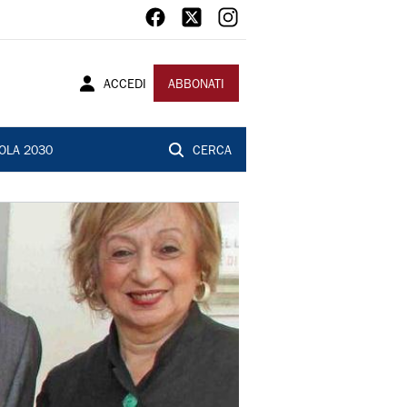
ACCEDI
ABBONATI
OLA 2030
CERCA