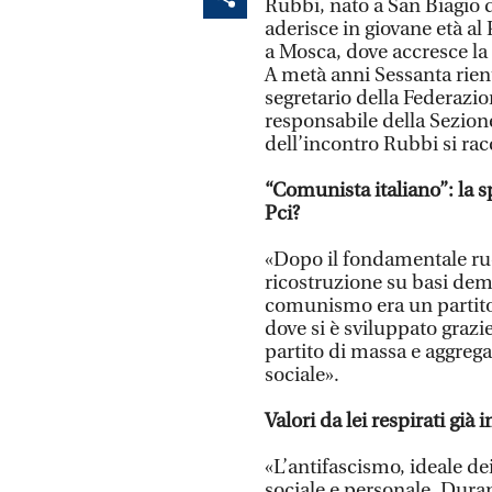
Rubbi, nato a San Biagio d
aderisce in giovane età al P
a Mosca, dove accresce la 
A metà anni Sessanta rient
segretario della Federazio
responsabile della Sezione 
dell’incontro Rubbi si rac
“Comunista italiano”: la s
Pci?
«Dopo il fondamentale ruol
ricostruzione su basi democ
comunismo era un partito d
dove si è sviluppato grazi
partito di massa e aggrega
sociale».
Valori da lei respirati già i
«L’antifascismo, ideale de
sociale e personale. Dura