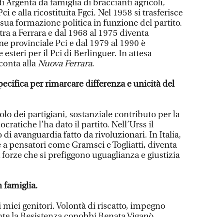
i Argenta da famiglia di braccianti agricoli,
ci e alla ricostituita Fgci. Nel 1958 si trasferisce
sua formazione politica in funzione del partito.
ra a Ferrara e dal 1968 al 1975 diventa
ne provinciale Pci e dal 1979 al 1990 è
esteri per il Pci di Berlinguer. In attesa
conta alla
Nuova Ferrara
.
pecifica per rimarcare differenza e unicità del
o dei partigiani, sostanziale contributo per la
ratiche l’ha dato il partito. Nell’Urss il
i avanguardia fatto da rivoluzionari. In Italia,
e a pensatori come Gramsci e Togliatti, diventa
 forze che si prefiggono uguaglianza e giustizia
n famiglia.
i miei genitori. Volontà di riscatto, impegno
nte la Resistenza conobbi Renata Viganò.