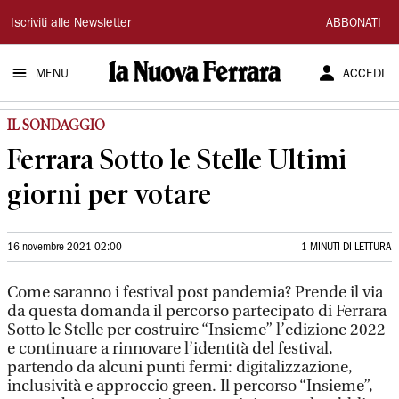
La
Iscriviti alle Newsletter
ABBONATI
Nuova
MENU
ACCEDI
Ferrara
IL SONDAGGIO
Ferrara Sotto le Stelle Ultimi
giorni per votare
16 novembre 2021 02:00
1 MINUTI DI LETTURA
Come saranno i festival post pandemia? Prende il via
da questa domanda il percorso partecipato di Ferrara
Sotto le Stelle per costruire “Insieme” l’edizione 2022
e continuare a rinnovare l’identità del festival,
partendo da alcuni punti fermi: digitalizzazione,
inclusività e approccio green. Il percorso “Insieme”,