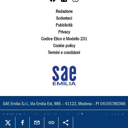
Redazione
Scriveteci
Pubblicità
Privacy
Codice Etico e Modello 231
Cookie policy
Termini e condizioni
SAE Emilia S.r.l., Via Emilia Est, 985 – 41122, Modena – PI 04155780366
I diritti delle immagini e dei testi sono riservati. È espressamente vietata la
loro riproduzione con qualsiasi mezzo e l'adattamento totale o parziale.