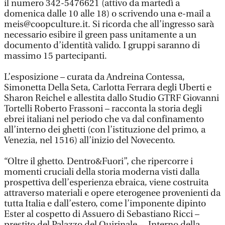
il numero 342-5476621 (attivo da martedì a
domenica dalle 10 alle 18) o scrivendo una e-mail a
meis@coopculture.it. Si ricorda che all’ingresso sarà
necessario esibire il green pass unitamente a un
documento d’identità valido. I gruppi saranno di
massimo 15 partecipanti.
L’esposizione – curata da Andreina Contessa,
Simonetta Della Seta, Carlotta Ferrara degli Uberti e
Sharon Reichel e allestita dallo Studio GTRF Giovanni
Tortelli Roberto Frassoni – racconta la storia degli
ebrei italiani nel periodo che va dal confinamento
all’interno dei ghetti (con l’istituzione del primo, a
Venezia, nel 1516) all’inizio del Novecento.
“Oltre il ghetto. Dentro&Fuori”, che ripercorre i
momenti cruciali della storia moderna visti dalla
prospettiva dell’esperienza ebraica, viene costruita
attraverso materiali e opere eterogenee provenienti da
tutta Italia e dall’estero, come l’imponente dipinto
Ester al cospetto di Assuero di Sebastiano Ricci –
prestito del Palazzo del Quirinale –, Interno della