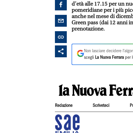
d’età alle 17.15 per un n
pomeridiane per i più picc
anche nel mese di dicembr
Green pass (dai 12 anni i
prenotazione.
Non lasciare decidere l'algor
scegli
La Nuova Ferrara
per l
Redazione
Scriveteci
P