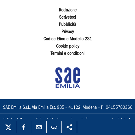
Redazione
Scriveteci
Pubblicità
Privacy
Codice Etico e Modello 231
Cookie policy
Termini e condizioni
SAE Emilia S.r.l., Via Emilia Est, 985 – 41122, Modena – PI 04155780366
I diritti delle immagini e dei testi sono riservati. È espressamente vietata la
loro riproduzione con qualsiasi mezzo e l'adattamento totale o parziale.