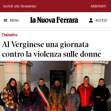
La
Iscriviti alle Newsletter
ABBONATI
Nuova
MENU
ACCEDI
Ferrara
l’iniziativa
Al Verginese una giornata
contro la violenza sulle donne