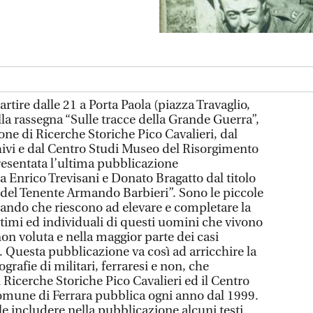
rtire dalle 21 a Porta Paola (piazza Travaglio,
lla rassegna “Sulle tracce della Grande Guerra”,
one di Ricerche Storiche Pico Cavalieri, dal
chivi e dal Centro Studi Museo del Risorgimento
presentata l’ultima pubblicazione
a Enrico Trevisani e Donato Bragatto dal titolo
 del Tenente Armando Barbieri”. Sono le piccole
ando che riescono ad elevare e completare la
i intimi ed individuali di questi uomini che vivono
non voluta e nella maggior parte dei casi
Questa pubblicazione va così ad arricchire la
rafie di militari, ferraresi e non, che
i Ricerche Storiche Pico Cavalieri ed il Centro
omune di Ferrara pubblica ogni anno dal 1999.
le includere nella pubblicazione alcuni testi