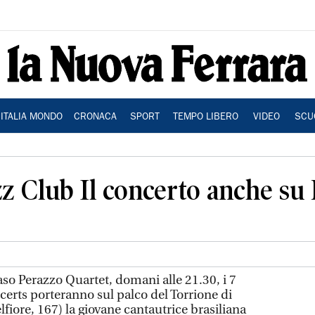
ITALIA MONDO
CRONACA
SPORT
TEMPO LIBERO
VIDEO
SCU
azz Club Il concerto anche su
o Perazzo Quartet, domani alle 21.30, i 7
certs porteranno sul palco del Torrione di
lfiore, 167) la giovane cantautrice brasiliana