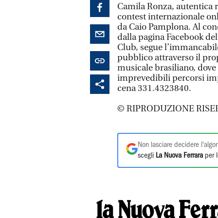
Camila Ronza, autentica r
contest internazionale o
da Caio Pamplona. Al conce
dalla pagina Facebook del 
Club, segue l’immancabil
pubblico attraverso il pro
musicale brasiliano, dov
imprevedibili percorsi im
cena 331.4323840.
© RIPRODUZIONE RISE
Non lasciare decidere l'algor
scegli
La Nuova Ferrara
per l