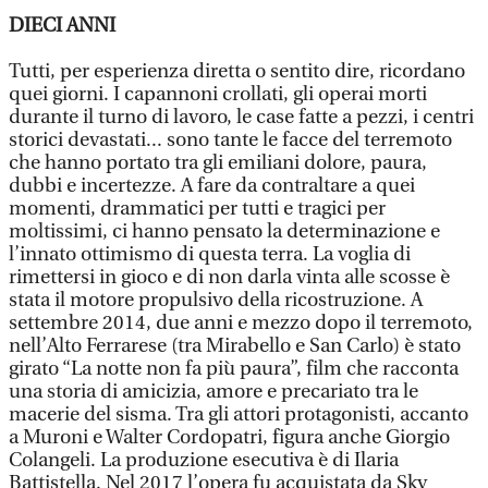
DIECI ANNI
Tutti, per esperienza diretta o sentito dire, ricordano
quei giorni. I capannoni crollati, gli operai morti
durante il turno di lavoro, le case fatte a pezzi, i centri
storici devastati... sono tante le facce del terremoto
che hanno portato tra gli emiliani dolore, paura,
dubbi e incertezze. A fare da contraltare a quei
momenti, drammatici per tutti e tragici per
moltissimi, ci hanno pensato la determinazione e
l’innato ottimismo di questa terra. La voglia di
rimettersi in gioco e di non darla vinta alle scosse è
stata il motore propulsivo della ricostruzione. A
settembre 2014, due anni e mezzo dopo il terremoto,
nell’Alto Ferrarese (tra Mirabello e San Carlo) è stato
girato “La notte non fa più paura”, film che racconta
una storia di amicizia, amore e precariato tra le
macerie del sisma. Tra gli attori protagonisti, accanto
a Muroni e Walter Cordopatri, figura anche Giorgio
Colangeli. La produzione esecutiva è di Ilaria
Battistella. Nel 2017 l’opera fu acquistata da Sky