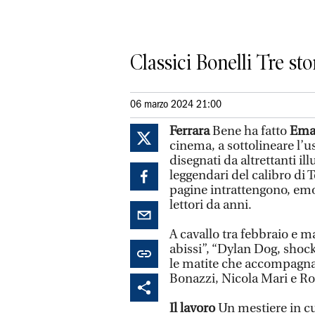
Classici Bonelli Tre sto
06 marzo 2024 21:00
Ferrara
Bene ha fatto
Eman
cinema, a sottolineare l’u
disegnati da altrettanti il
leggendari del calibro di 
pagine intrattengono, emo
lettori da anni.
A cavallo tra febbraio e m
abissi”, “Dylan Dog, shock”
le matite che accompagnan
Bonazzi, Nicola Mari e Ro
Il lavoro
Un mestiere in cu