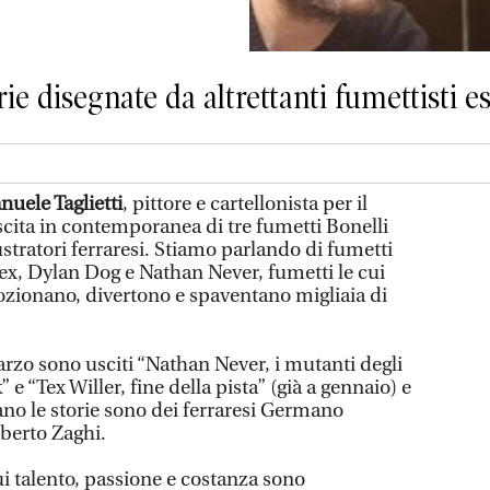
rie disegnate da altrettanti fumettisti e
uele Taglietti
, pittore e cartellonista per il
scita in contemporanea di tre fumetti Bonelli
lustratori ferraresi. Stiamo parlando di fumetti
Tex, Dylan Dog e Nathan Never, fumetti le cui
zionano, divertono e spaventano migliaia di
arzo sono usciti “Nathan Never, i mutanti degli
 e “Tex Willer, fine della pista” (già a gennaio) e
o le storie sono dei ferraresi Germano
berto Zaghi.
i talento, passione e costanza sono