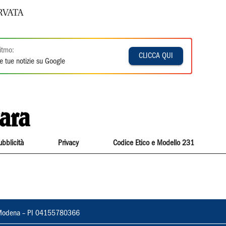
RVATA
itmo:
CLICCA QUI
e tue notizie su Google
ubblicità
Privacy
Codice Etico e Modello 231
22, Modena – PI 04155780366