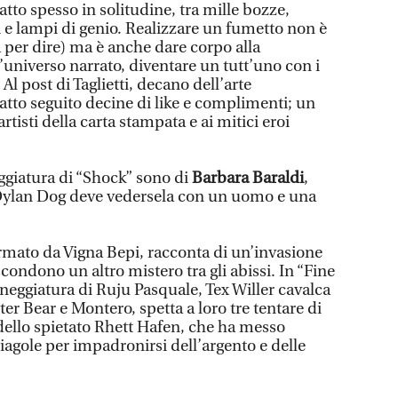
tto spesso in solitudine, tra mille bozze,
 e lampi di genio. Realizzare un fumetto non è
fa per dire) ma è anche dare corpo alla
l’universo narrato, diventare un tutt’uno con i
 Al post di Taglietti, decano dell’arte
fatto seguito decine di like e complimenti; un
rtisti della carta stampata e ai mitici eroi
ggiatura di “Shock” sono di
Barbara Baraldi
,
 Dylan Dog deve vedersela con un uomo e una
firmato da Vigna Bepi, racconta di un’invasione
ondono un altro mistero tra gli abissi. In “Fine
ceneggiatura di Ruju Pasquale, Tex Willer cavalca
ter Bear e Montero, spetta a loro tre tentare di
ello spietato Rhett Hafen, che ha messo
iagole per impadronirsi dell’argento e delle