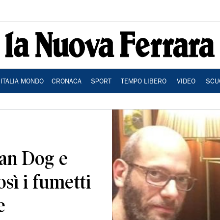
ITALIA MONDO
CRONACA
SPORT
TEMPO LIBERO
VIDEO
SCU
lan Dog e
sì i fumetti
e