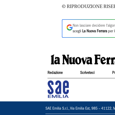
© RIPRODUZIONE RISE
Non lasciare decidere l'algor
scegli
La Nuova Ferrara
per l
Redazione
Scriveteci
P
SAE Emilia S.r.l., Via Emilia Est, 985 – 411