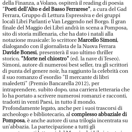
della Finanza, a Volano, ospiterà il reading di poesia
"
Poeti dell’Alto e del Basso Ferrarese"
, a cura del Gad
Ferrara, Gruppo di Lettura Espressiva e dei gruppi
locali Libri Parlanti e Van Leggendo nel Borgo. Il gran
finale del Maggio dei Libri andrà in scena a Pomposa,
sito di storia millenaria, che ha dato i natali alla
notazione musicale: lo scrittore
Marcello Simoni
,
dialogando con il giornalista de la Nuova Ferrara
Davide Bonesi
, presenterà il suo ultimo thriller
storico,
"Morte nel chiostro"
(ed. la nave di Teseo).
Simoni, autore di numerosi best seller, tra gli scrittori
di punta del genere noir, ha raggiunto la celebrità con
il suo romanzo d’esordio "Il mercante di libri
maledetti" (Premio Bancarella 2012), per
intraprendere, subito dopo, una carriera letteraria che
lo ha portato a scrivere numerosi romanzi e racconti,
tradotti in venti Paesi, in tutto il mondo.
Profondamente legato, anche per i suoi trascorsi di
archeologo e bibliotecario, al
complesso abbaziale di
Pomposa
, è anche autore di una trilogia incentrata su
un’abbazia. La partecipazione a tutti gli