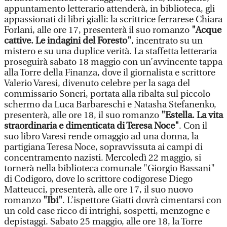
appuntamento letterario attenderà, in biblioteca, gli
appassionati di libri gialli: la scrittrice ferrarese Chiara
Forlani, alle ore 17, presenterà il suo romanzo
"Acque
cattive. Le indagini del Foresto"
, incentrato su un
mistero e su una duplice verità. La staffetta letteraria
proseguirà sabato 18 maggio con un’avvincente tappa
alla Torre della Finanza, dove il giornalista e scrittore
Valerio Varesi, divenuto celebre per la saga del
commissario Soneri, portata alla ribalta sul piccolo
schermo da Luca Barbareschi e Natasha Stefanenko,
presenterà, alle ore 18, il suo romanzo
"Estella. La vita
straordinaria e dimenticata di Teresa Noce"
. Con il
suo libro Varesi rende omaggio ad una donna, la
partigiana Teresa Noce, sopravvissuta ai campi di
concentramento nazisti. Mercoledì 22 maggio, si
tornerà nella biblioteca comunale "Giorgio Bassani"
di Codigoro, dove lo scrittore codigorese Diego
Matteucci, presenterà, alle ore 17, il suo nuovo
romanzo
"Ibi"
. L’ispettore Giatti dovrà cimentarsi con
un cold case ricco di intrighi, sospetti, menzogne e
depistaggi. Sabato 25 maggio, alle ore 18, la Torre