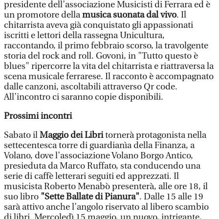
presidente dell’associazione Musicisti di Ferrara ed è
un promotore della
musica suonata dal vivo
. Il
chitarrista aveva già conquistato gli appassionati
iscritti e lettori della rassegna Unicultura,
raccontando, il primo febbraio scorso, la travolgente
storia del rock and roll. Govoni, in "Tutto questo è
blues" ripercorre la vita del chitarrista e riattraversa la
scena musicale ferrarese. Il racconto è accompagnato
dalle canzoni, ascoltabili attraverso Qr code.
All’incontro ci saranno copie disponibili.
Prossimi incontri
Sabato il
Maggio dei Libri
tornerà protagonista nella
settecentesca torre di guardianìa della Finanza, a
Volano, dove l’associazione Volano Borgo Antico,
presieduta da Marco Ruffato, sta conducendo una
serie di caffè letterari seguiti ed apprezzati. Il
musicista Roberto Menabò presenterà, alle ore 18, il
suo libro
"Sette Ballate di Pianura"
. Dalle 15 alle 19
sarà attivo anche l’angolo riservato al libero scambio
di libri. Mercoledì 15 maggio, un nuovo, intrigante,