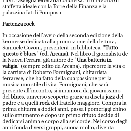
Libri, rassegna letteraria condivisa, in una sorta di
staffetta ideale con la Torre della Finanza e la
palazzina Iat di Pomposa.
Partenza rock
In occasione dell’avvio della seconda edizione della
kermesse dedicata alla promozione della lettura,
Samuele Govoni, presenterà, in biblioteca,
"Tutto
questo è blues" (ed. Arcana)
. Nel libro il giornalista de
la Nuova Ferrara, già autore de
"Una batteria in
valigia"
(sempre edito da Arcana), ripercorre la vita e
la carriera di Roberto Formignani, chitarrista
ferrarese, che ha fatto della sua passione per la
musica uno stile di vita. Formignani, che sarà
presente all’incontro, si innamora da giovanissimo
del
blues
, universo scoperto grazie ai dischi
jazz
del
padre e a quelli
rock
del fratello maggiore. Compra la
prima chitarra a dodici anni, passa i pomeriggi chino
sullo strumento e dopo un primo rifiuto decide di
dedicarsi anima e corpo alla sei corde. Nel corso degli
anni fonda diversi gruppi, suona molto, diventa