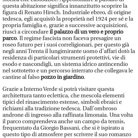
questa abitazione significa innanzitutto scoprire la
figura di Renato Hirsch. Industriale ebreo, di origine
tedesca, egli acquistò la proprietà nel 1924 per sé e la
propria famiglia e, grazie a successive acquisizioni,
riuscì a circondare
il palazzo di un vero e proprio
parco
. Il regime fascista non faceva presagire un
roseo futuro per i suoi correligionari, per questo già
negli anni Trenta il lungimirante uomo d’affari dotò la
residenza di particolari strumenti protettivi, vie di
esodo e nascondigli, un sistema idrico antincendio
nel sottotetto e un percorso interrato che collegava le
cantine al falso
pozzo in giardino
.
Grazie a Interno Verde si potrà visitare questa
architettura tanto eclettica, che mescola elementi
tipici del rinascimento estense, simboli ebraici e
richiami alla tradizione tedesca. Dall’ombroso
androne di ingresso alla raffinata limonaia. Una volta
il parco comprendeva anche un campo da tennis,
frequentato da Giorgio Bassani, che si è ispirato a
questo tipo di atmosfere per scrivere il suo romanzo