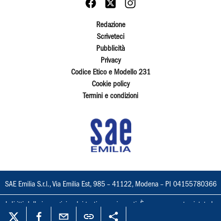
Redazione
Scriveteci
Pubblicità
Privacy
Codice Etico e Modello 231
Cookie policy
Termini e condizioni
SAE Emilia S.r.l., Via Emilia Est, 985 – 41122, Modena – PI 04155780366
I diritti delle immagini e dei testi sono riservati. È espressamente vietata la
loro riproduzione con qualsiasi mezzo e l'adattamento totale o parziale.