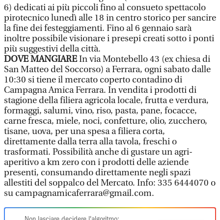
6) dedicati ai più piccoli fino al consueto spettacolo
pirotecnico lunedì alle 18 in centro storico per sancire
la fine dei festeggiamenti. Fino al 6 gennaio sarà
inoltre possibile visionare i presepi creati sotto i ponti
più suggestivi della città.
DOVE MANGIARE
In via Montebello 43 (ex chiesa di
San Matteo del Soccorso) a Ferrara, ogni sabato dalle
10:30 si tiene il mercato coperto contadino di
Campagna Amica Ferrara. In vendita i prodotti di
stagione della filiera agricola locale, frutta e verdura,
formaggi, salumi, vino, riso, pasta, pane, focacce,
carne fresca, miele, noci, confetture, olio, zucchero,
tisane, uova, per una spesa a filiera corta,
direttamente dalla terra alla tavola, freschi o
trasformati. Possibilità anche di gustare un agri-
aperitivo a km zero con i prodotti delle aziende
presenti, consumando direttamente negli spazi
allestiti del soppalco del Mercato. Info: 335 6444070 o
su campagnamicaferrara@gmail.com.
Non lasciare decidere l'algoritmo: