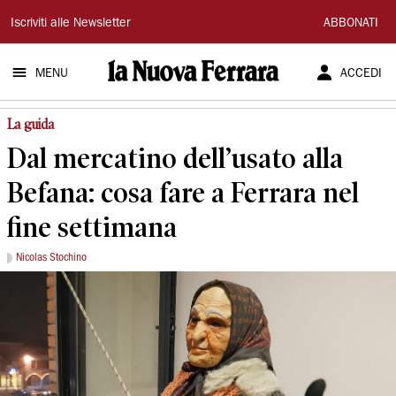
La
Iscriviti alle Newsletter
ABBONATI
Nuova
MENU
ACCEDI
Ferrara
La guida
Dal mercatino dell’usato alla
Befana: cosa fare a Ferrara nel
fine settimana
Nicolas Stochino