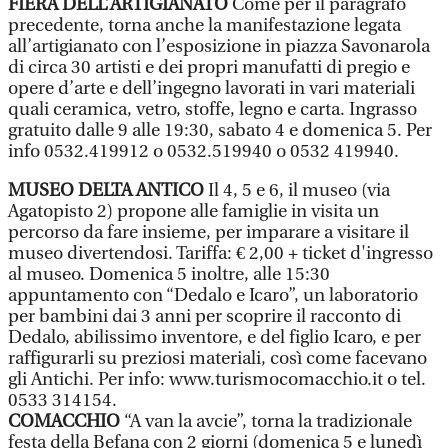
FIERA DELL’ARTIGIANATO
Come per il paragrafo
precedente, torna anche la manifestazione legata
all’artigianato con l’esposizione in piazza Savonarola
di circa 30 artisti e dei propri manufatti di pregio e
opere d’arte e dell’ingegno lavorati in vari materiali
quali ceramica, vetro, stoffe, legno e carta. Ingrasso
gratuito dalle 9 alle 19:30, sabato 4 e domenica 5. Per
info 0532.419912 o 0532.519940 o 0532 419940.
MUSEO DELTA ANTICO
Il 4, 5 e 6, il museo (via
Agatopisto 2) propone alle famiglie in visita un
percorso da fare insieme, per imparare a visitare il
museo divertendosi. Tariffa: € 2,00 + ticket d'ingresso
al museo. Domenica 5 inoltre, alle 15:30
appuntamento con “Dedalo e Icaro”, un laboratorio
per bambini dai 3 anni per scoprire il racconto di
Dedalo, abilissimo inventore, e del figlio Icaro, e per
raffigurarli su preziosi materiali, così come facevano
gli Antichi. Per info: www.turismocomacchio.it o tel.
0533 314154.
COMACCHIO
“A van la avcie”, torna la tradizionale
festa della Befana con 2 giorni (domenica 5 e lunedì