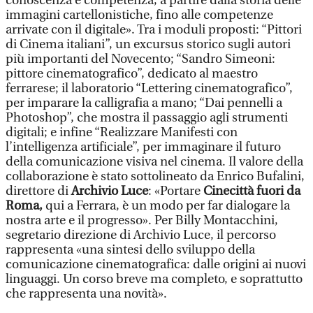
conoscenza e competenza, a partire dalla storia delle
immagini cartellonistiche, fino alle competenze
arrivate con il digitale». Tra i moduli proposti: “Pittori
di Cinema italiani”, un excursus storico sugli autori
più importanti del Novecento; “Sandro Simeoni:
pittore cinematografico”, dedicato al maestro
ferrarese; il laboratorio “Lettering cinematografico”,
per imparare la calligrafia a mano; “Dai pennelli a
Photoshop”, che mostra il passaggio agli strumenti
digitali; e infine “Realizzare Manifesti con
l’intelligenza artificiale”, per immaginare il futuro
della comunicazione visiva nel cinema. Il valore della
collaborazione è stato sottolineato da Enrico Bufalini,
direttore di
Archivio Luce
: «Portare
Cinecittà fuori da
Roma,
qui a Ferrara, è un modo per far dialogare la
nostra arte e il progresso». Per Billy Montacchini,
segretario direzione di Archivio Luce, il percorso
rappresenta «una sintesi dello sviluppo della
comunicazione cinematografica: dalle origini ai nuovi
linguaggi. Un corso breve ma completo, e soprattutto
che rappresenta una novità».