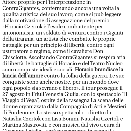
Attore proprio per l’interpretazione in
ContraGigantes, confermando ancora una volta la
qualità artistica del suo lavoro, come si può leggere
dalla motivazione di assegnazione del premio:
«Horacio Czertok è l’esule combattente per
antonomasia, un soldato di ventura contro i Giganti
della tirannia, un artista che combatte le proprie
battaglie per un principio di libertà, contro ogni
usurpatore o regime, come il cavaliere Don
Chisciotte. Ascoltando ContraGigantes si respira aria
di libertà: le battaglie di Horacio e del Teatro Nucleo
sono conquiste ideali e sociali.
Horacio brandisce la
lancia dell’amore
contro la follia della guerra. Le sue
conquiste sono anche nostre, per un mondo dove
ogni popolo sia sovrano e libero». Il tour prosegue il
27 agosto in Friuli Venezia Giulia, con lo spettacolo “Il
Viaggio di Vega”, ospite della rassegna La scena delle
donne organizzata dalla Compagnia di Arti e Mestieri
di Pordenone. Lo stesso spettacolo – diretto da
Natasha Czertok con Lisa Bonini, Natasha Czertok e
Martina Mastroviti, e con musica dal vivo a cura di