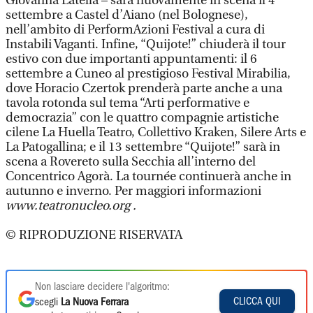
Giovanna Latella – sarà nuovamente in scena il 4
settembre a Castel d’Aiano (nel Bolognese),
nell’ambito di PerformAzioni Festival a cura di
Instabili Vaganti. Infine, “Quijote!” chiuderà il tour
estivo con due importanti appuntamenti: il 6
settembre a Cuneo al prestigioso Festival Mirabilia,
dove Horacio Czertok prenderà parte anche a una
tavola rotonda sul tema “Arti performative e
democrazia” con le quattro compagnie artistiche
cilene La Huella Teatro, Collettivo Kraken, Silere Arts e
La Patogallina; e il 13 settembre “Quijote!” sarà in
scena a Rovereto sulla Secchia all’interno del
Concentrico Agorà. La tournée continuerà anche in
autunno e inverno. Per maggiori informazioni
www.teatronucleo.org .
© RIPRODUZIONE RISERVATA
Non lasciare decidere l'algoritmo:
CLICCA QUI
scegli
La Nuova Ferrara