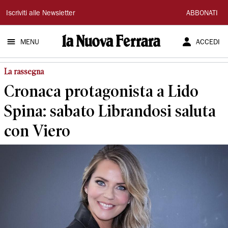
La
Iscriviti alle Newsletter
ABBONATI
Nuova
MENU
ACCEDI
Ferrara
La rassegna
Cronaca protagonista a Lido
Spina: sabato Librandosi saluta
con Viero