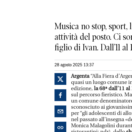
Musica no stop, sport, l
attività del posto. Ci 
figlio di Ivan. Dall’11 
28 agosto 2025 13:37
Argenta
“Alla Fiera d’Arg
quasi un luogo comune in 
edizione,
la 68ª dall’11 a
sul percorso fieristico. M
un comune denominator
sconosciuto ai giovanissi
per “gli adolescenti di al
nel passato all’insegna «d
Monica Malagolini durante
ristorantini; ndr), dello
sh