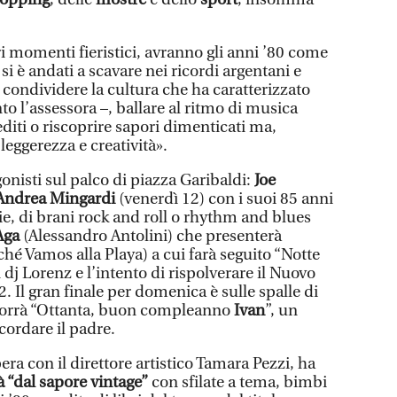
 vari momenti fieristici, avranno gli anni ’80 come
 si è andati a scavare nei ricordi argentani e
 condividere la cultura che ha caratterizzato
o l’assessora –, ballare al ritmo di musica
nediti o riscoprire sapori dimenticati ma,
 leggerezza e creatività».
onisti sul palco di piazza Garibaldi:
Joe
Andrea Mingardi
(venerdì 12) con i suoi 85 anni
ie, di brani rock and roll o rhythm and blues
Aga
(Alessandro Antolini) che presenterà
hé Vamos alla Playa) a cui farà seguito “Notte
 dj Lorenz e l’intento di rispolverare il Nuovo
. Il gran finale per domenica è sulle spalle di
orrà “Ottanta, buon compleanno
Ivan
”, un
ordare il padre.
era con il direttore artistico Tamara Pezzi, ha
 “dal sapore vintage”
con sfilate a tema, bimbi