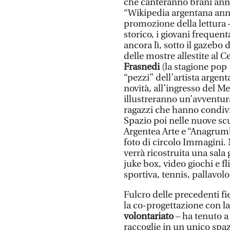
che canteranno brani anni 
“Wikipedia argentana anni ’
promozione della lettura –,
storico, i giovani frequent
ancora lì, sotto il gazebo 
delle mostre allestite al
Frasnedi
(la stagione pop
“pezzi” dell’artista argen
novità, all’ingresso del M
illustreranno un’avventur
ragazzi che hanno condivis
Spazio poi nelle nuove scu
Argentea Arte e “Anagrumb
foto di circolo Immagini. 
verrà ricostruita una sal
juke box, video giochi e fl
sportiva, tennis, pallavol
Fulcro delle precedenti fie
la co-progettazione con l
volontariato
– ha tenuto a
raccoglie in un unico spaz