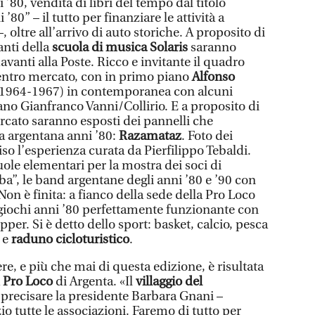
’80, vendita di libri del tempo dal titolo
80” – il tutto per finanziare le attività a
 oltre all’arrivo di auto storiche. A proposito di
anti della
scuola di musica Solaris
saranno
davanti alla Poste. Ricco e invitante il quadro
 Centro mercato, con in primo piano
Alfonso
 1964-1967) in contemporanea con alcuni
tano Gianfranco Vanni/Collirio. E a proposito di
ercato saranno esposti dei pannelli che
a argentana anni ’80:
Razamataz
. Foto dei
o l’esperienza curata da Pierfilippo Tebaldi.
ole elementari per la mostra dei soci di
a”, le band argentane degli anni ’80 e ’90 con
Non è finita: a fianco della sede della Pro Loco
a giochi anni ’80 perfettamente funzionante con
ipper. Si è detto dello sport: basket, calcio, pesca
o e
raduno cicloturistico
.
re, e più che mai di questa edizione, è risultata
a
Pro Loco
di Argenta. «Il
villaggio del
 precisare la presidente Barbara Gnani –
io tutte le associazioni. Faremo di tutto per