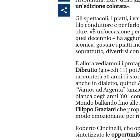
un’edizione
colorata
».
Gli spettacoli, i piatti, i
filo conduttore e per farlo
oltre. «È un’occasione per
quel decennio – ha aggiunt
iconica, gustare i piatti i
soprattutto, divertirsi con
E allora vediamoli i protag
Dibrutto
(giovedì 11) poi
racconterà 50 anni di stor
anche in dialetto, quindi
“Vamos ad Argenta” (anzic
bianca degli anni ’80” con
Mondo ballando fino alle 2
Filippo Graziani
che prop
modo emozionante per ric
Roberto Cincinelli, che op
sintetizzato le
opportunità