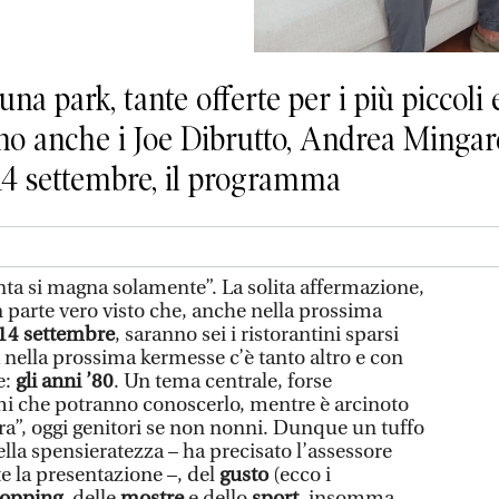
una park, tante offerte per i più piccoli 
sono anche i Joe Dibrutto, Andrea Mingard
al 14 settembre, il programma
enta si magna solamente”. La solita affermazione,
parte vero visto che, anche nella prossima
l 14 settembre
, saranno sei i ristorantini sparsi
a nella prossima kermesse c’è tanto altro e con
e:
gli anni ’80
. Un tema centrale, forse
mi che potranno conoscerlo, mentre è arcinoto
lora”, oggi genitori se non nonni. Dunque un tuffo
ella spensieratezza – ha precisato l’assessore
 la presentazione –, del
gusto
(ecco i
opping
, delle
mostre
e dello
sport
, insomma