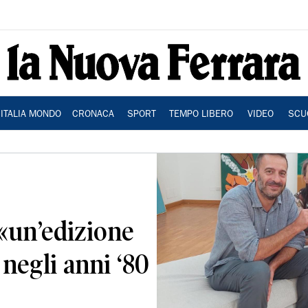
ITALIA MONDO
CRONACA
SPORT
TEMPO LIBERO
VIDEO
SCU
 «un’edizione
 negli anni ‘80