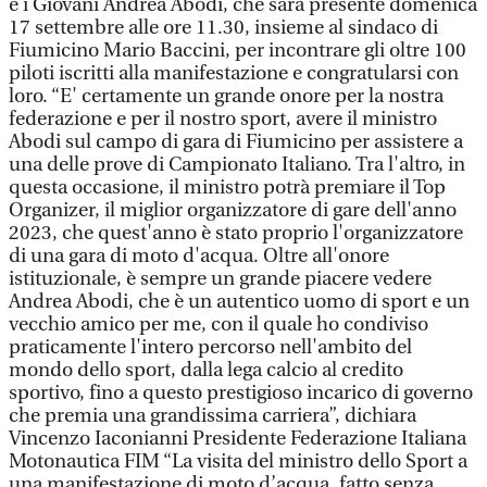
e i Giovani Andrea Abodi, che sarà presente domenica
17 settembre alle ore 11.30, insieme al sindaco di
Fiumicino Mario Baccini, per incontrare gli oltre 100
piloti iscritti alla manifestazione e congratularsi con
loro. “E' certamente un grande onore per la nostra
federazione e per il nostro sport, avere il ministro
Abodi sul campo di gara di Fiumicino per assistere a
una delle prove di Campionato Italiano. Tra l'altro, in
questa occasione, il ministro potrà premiare il Top
Organizer, il miglior organizzatore di gare dell'anno
2023, che quest'anno è stato proprio l'organizzatore
di una gara di moto d'acqua. Oltre all'onore
istituzionale, è sempre un grande piacere vedere
Andrea Abodi, che è un autentico uomo di sport e un
vecchio amico per me, con il quale ho condiviso
praticamente l'intero percorso nell'ambito del
mondo dello sport, dalla lega calcio al credito
sportivo, fino a questo prestigioso incarico di governo
che premia una grandissima carriera”, dichiara
Vincenzo Iaconianni Presidente Federazione Italiana
Motonautica FIM “La visita del ministro dello Sport a
una manifestazione di moto d’acqua, fatto senza