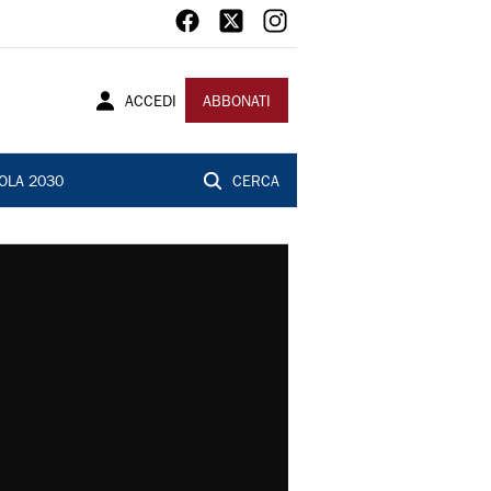
ACCEDI
ABBONATI
OLA 2030
CERCA