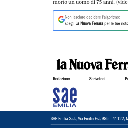
morto un uomo di 75 anni. (vide
Non lasciare decidere l'algoritmo:
scegli
La Nuova Ferrara
per le tue noti
Redazione
Scriveteci
P
SAE Emilia S.r.l., Via Emilia Est, 985 – 411