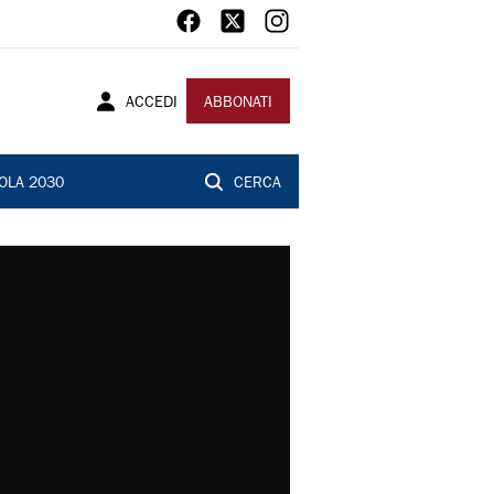
ACCEDI
ABBONATI
OLA 2030
CERCA