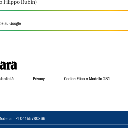
o Filippo Rubin)
zie su Google
ubblicità
Privacy
Codice Etico e Modello 231
22, Modena – PI 04155780366