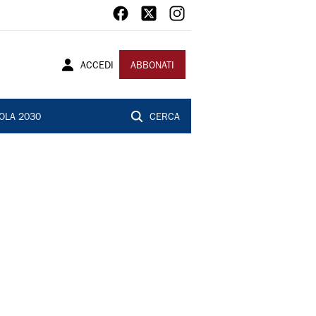
ACCEDI
ABBONATI
OLA 2030
CERCA